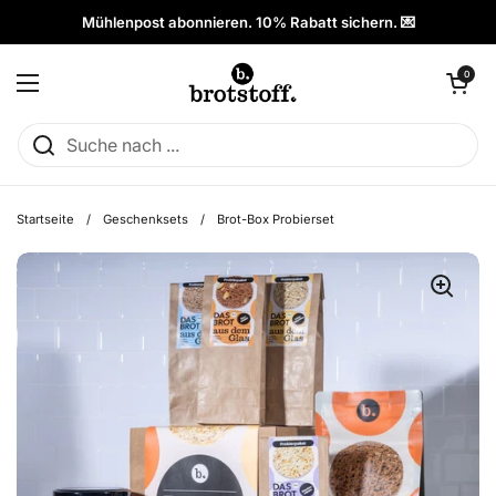
Zum Inhalt springen
Mühlenpost abonnieren. 10% Rabatt sichern. 💌
Warenkorb öffn
0
Menü öffnen
Startseite
/
Geschenksets
/
Brot-Box Probierset